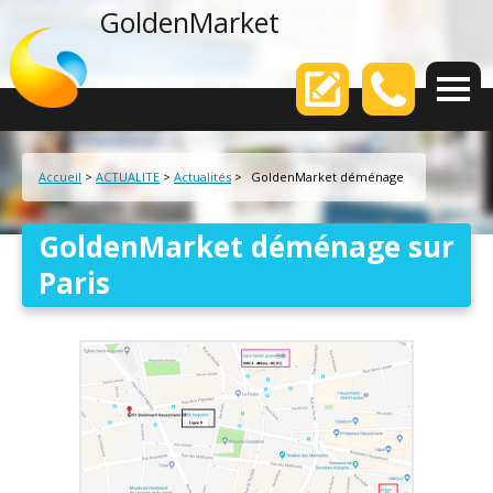
agence web
GoldenMarket
Votre
Accueil
>
ACTUALITE
>
Actualités
>
GoldenMarket déménage
GoldenMarket déménage sur
Paris