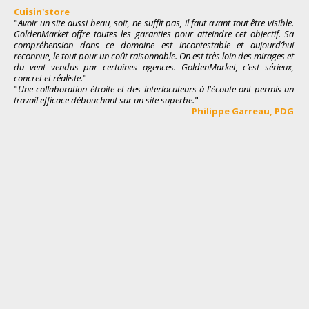
Cuisin'store
Bo
"
Avoir un site aussi beau, soit, ne suffit pas, il faut avant tout être visible.
"
De
GoldenMarket offre toutes les garanties pour atteindre cet objectif. Sa
nou
compréhension dans ce domaine est incontestable et aujourd’hui
en 
reconnue, le tout pour un coût raisonnable. On est très loin des mirages et
de 
du vent vendus par certaines agences. GoldenMarket, c’est sérieux,
rap
concret et réaliste.
"
une
"
Une collaboration étroite et des interlocuteurs à l'écoute ont permis un
l’a
travail efficace débouchant sur un site superbe.
"
équ
Philippe Garrea
u
, PDG