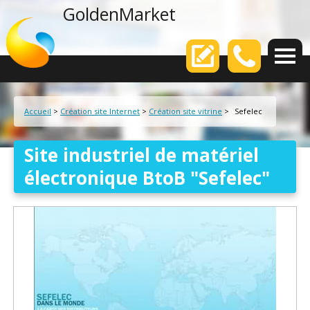
agence web
GoldenMarket
Votre
Accueil
>
Création site Internet
>
Création site vitrine
>
Sefelec
Site industriel de matériel
électronique BtoB "Sefelec"