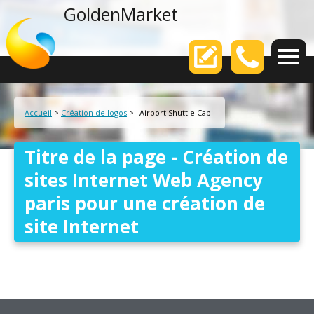
agence web
GoldenMarket
Votre
Accueil
>
Création de logos
>
Airport Shuttle Cab
Titre de la page - Création de
sites Internet Web Agency
paris pour une création de
site Internet