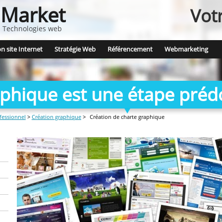
Market
Vot
 - Technologies web
n site Internet
Stratégie Web
Référencement
Webmarketing
aphique est une étape préd
ofessionnel
>
Création graphique
>
Création de charte graphique