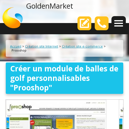
agence web
GoldenMarket
Votre
Accueil
>
Création site Internet
>
Création site e-commerce
>
Prooshop
Créer un module de balles de
golf personnalisables
"Prooshop"