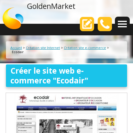
agence web
GoldenMarket
Votre
Accueil
>
Création site Internet
>
Création site e-commerce
>
Ecodair
Créer le site web e-
commerce "Ecodair"