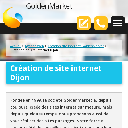
agence web
GoldenMarket
Votre
Accueil
>
Agence Web
>
Création site internet GoldenMarket
>
Création de site internet Dijon
Création de site internet
Dijon
Fondée en 1999, la société Goldenmarket a, depuis
toujours, créée des sites internet sur mesure, mais
depuis quelques temps, nous proposons aussi de
vous réaliser des sites packagés. Notre force a
toujours été de conseiller nos clients pour que leur