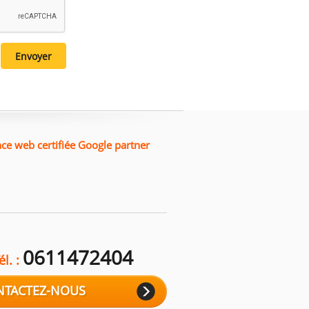
ce web certifiée Google partner
0611472404
él. :
NTACTEZ-NOUS