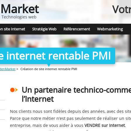
Market
Vot
 - Technologies web
n site Internet
Stratégie Web
Référencement
Webmarketing
e internet rentable PMI
ldenMarket
>
Création de site internet rentable PMI
Un partenaire technico-commer
l’Internet
Nos clients nous sont fidèles depuis des années, avec des si
Parce que notre métier n’est pas seulement de réaliser un si
entreprise, mais de vous aider à vous
VENDRE sur Internet
.