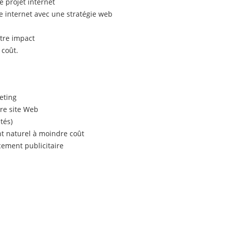
e projet internet
te internet avec une stratégie web
otre impact
 coût.
eting
tre site Web
tés)
t naturel à moindre coût
cement publicitaire