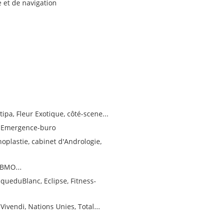
 et de navigation
tipa, Fleur Exotique, côté-scene...
s, Emergence-buro
noplastie, cabinet d'Andrologie,
GBMO...
queduBlanc, Eclipse, Fitness-
ivendi, Nations Unies, Total...
.