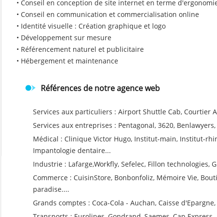
• Conseil en conception de site internet en terme d'ergonomie
• Conseil en communication et commercialisation online
• Identité visuelle : Création graphique et logo
• Développement sur mesure
• Référencement naturel et publicitaire
• Hébergement et maintenance
Références de notre agence web
Services aux particuliers : Airport Shuttle Cab, Courtier A
Services aux entreprises : Pentagonal, 3620, Benlawyer
Médical : Clinique Victor Hugo, Institut-main, Institut-rhi
Impantologie dentaire...
Industrie : Lafarge,Workfly, Sefelec, Fillon technologies, 
Commerce : CuisinStore, Bonbonfoliz, Mémoire Vie, Bouti
paradise....
Grands comptes : Coca-Cola - Auchan, Caisse d'Epargne, V
Transports : Eurolines, Gondrand, Saemes, Cap Express..