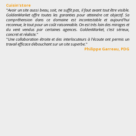
Cuisin'store
Bo
"
Avoir un site aussi beau, soit, ne suffit pas, il faut avant tout être visible.
"
De
GoldenMarket offre toutes les garanties pour atteindre cet objectif. Sa
nou
compréhension dans ce domaine est incontestable et aujourd’hui
en 
reconnue, le tout pour un coût raisonnable. On est très loin des mirages et
de 
du vent vendus par certaines agences. GoldenMarket, c’est sérieux,
rap
concret et réaliste.
"
une
"
Une collaboration étroite et des interlocuteurs à l'écoute ont permis un
l’a
travail efficace débouchant sur un site superbe.
"
équ
Philippe Garrea
u
, PDG